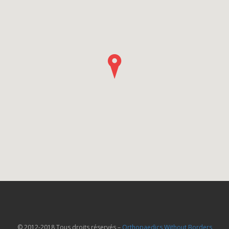
© 2012-2018 Tous droits réservés –
Orthopaedics Without Borders